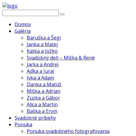
Domov
Galéria
Baruška a Šegi
Janka a Matej
Katka a Jožko
Svadobný deň – Miška & René
Jarka a Andrej
Aďka a Juraj
Ivka a Adam
Danka a Matúš
Miška a Adrian
Zuzka a Gábor
Alica a Martin
Baška a Ervín
Svadobné príbehy
Ponuka
Ponuka svadobného fotografovania