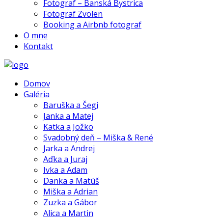
Fotograf – Banská Bystrica
Fotograf Zvolen
Booking a Airbnb fotograf
O mne
Kontakt
Domov
Galéria
Baruška a Šegi
Janka a Matej
Katka a Jožko
Svadobný deň – Miška & René
Jarka a Andrej
Aďka a Juraj
Ivka a Adam
Danka a Matúš
Miška a Adrian
Zuzka a Gábor
Alica a Martin