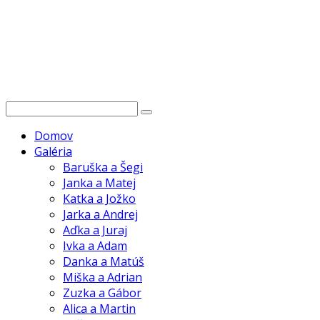
Domov
Galéria
Baruška a Šegi
Janka a Matej
Katka a Jožko
Jarka a Andrej
Aďka a Juraj
Ivka a Adam
Danka a Matúš
Miška a Adrian
Zuzka a Gábor
Alica a Martin