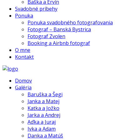
Baška a Ervín
Svadobné príbehy
Ponuka
Ponuka svadobného fotografovania
Fotograf – Banská Bystrica
Fotograf Zvolen
Booking a Airbnb fotograf
O mne
Kontakt
Domov
Galéria
Baruška a Šegi
Janka a Matej
Katka a Jožko
Jarka a Andrej
Aďka a Juraj
Ivka a Adam
Danka a Matúš