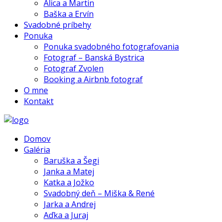
Alica a Martin
Baška a Ervín
Svadobné príbehy
Ponuka
Ponuka svadobného fotografovania
Fotograf – Banská Bystrica
Fotograf Zvolen
Booking a Airbnb fotograf
O mne
Kontakt
Domov
Galéria
Baruška a Šegi
Janka a Matej
Katka a Jožko
Svadobný deň – Miška & René
Jarka a Andrej
Aďka a Juraj