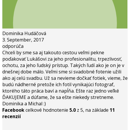
Dominika Hudáčová
3. September, 2017
odporúča
Chceli by sme sa aj takouto cestou veľmi pekne
poďakovať Lukášovi za jeho profesionalitu, trpezlivosť,
ochotu, za jeho ľudský prístup. Takých ľudí ako je on je v
dnešnej dobe málo. Veľmi sme si svadobné fotenie užili
ako aj celú svadbu. Už sa nevieme dočkať fotiek, vieme, že
budú nádherné pretože ich fotil vynikajúci fotograf,
ktorého táto práca baví a napĺňa. Ešte raz jedno veľké
ĎAKUJEME a dúfame, že sa ešte niekedy stretneme.
Dominika a Michal :)
Facebook
celkové hodnotenie
5.0
z 5,
na základe
11
recenzií