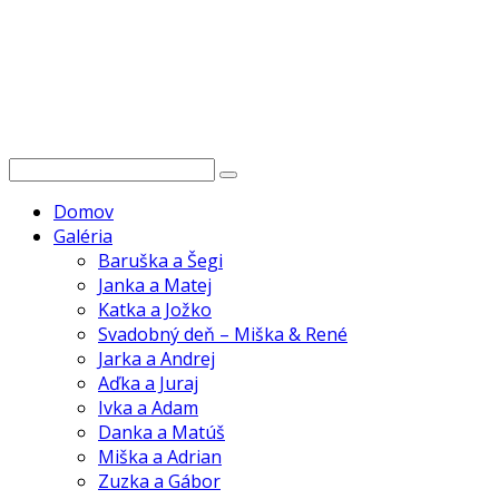
Domov
Galéria
Baruška a Šegi
Janka a Matej
Katka a Jožko
Svadobný deň – Miška & René
Jarka a Andrej
Aďka a Juraj
Ivka a Adam
Danka a Matúš
Miška a Adrian
Zuzka a Gábor