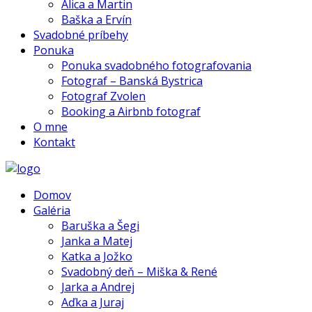
Alica a Martin
Baška a Ervín
Svadobné príbehy
Ponuka
Ponuka svadobného fotografovania
Fotograf – Banská Bystrica
Fotograf Zvolen
Booking a Airbnb fotograf
O mne
Kontakt
Domov
Galéria
Baruška a Šegi
Janka a Matej
Katka a Jožko
Svadobný deň – Miška & René
Jarka a Andrej
Aďka a Juraj