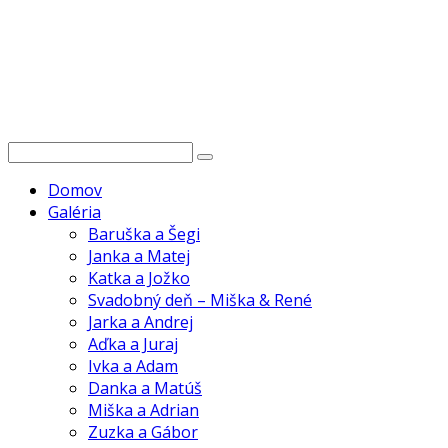
Domov
Galéria
Baruška a Šegi
Janka a Matej
Katka a Jožko
Svadobný deň – Miška & René
Jarka a Andrej
Aďka a Juraj
Ivka a Adam
Danka a Matúš
Miška a Adrian
Zuzka a Gábor