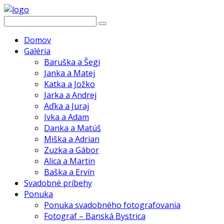
Domov
Galéria
Baruška a Šegi
Janka a Matej
Katka a Jožko
Jarka a Andrej
Aďka a Juraj
Ivka a Adam
Danka a Matúš
Miška a Adrian
Zuzka a Gábor
Alica a Martin
Baška a Ervín
Svadobné príbehy
Ponuka
Ponuka svadobného fotografovania
Fotograf – Banská Bystrica