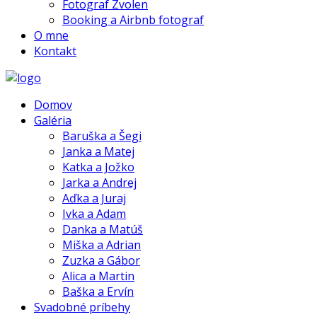
Fotograf Zvolen
Booking a Airbnb fotograf
O mne
Kontakt
Domov
Galéria
Baruška a Šegi
Janka a Matej
Katka a Jožko
Jarka a Andrej
Aďka a Juraj
Ivka a Adam
Danka a Matúš
Miška a Adrian
Zuzka a Gábor
Alica a Martin
Baška a Ervín
Svadobné príbehy