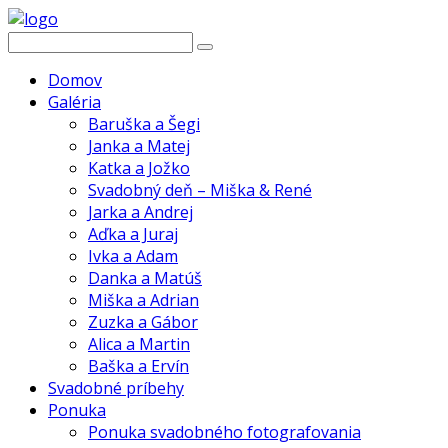
Domov
Galéria
Baruška a Šegi
Janka a Matej
Katka a Jožko
Svadobný deň – Miška & René
Jarka a Andrej
Aďka a Juraj
Ivka a Adam
Danka a Matúš
Miška a Adrian
Zuzka a Gábor
Alica a Martin
Baška a Ervín
Svadobné príbehy
Ponuka
Ponuka svadobného fotografovania