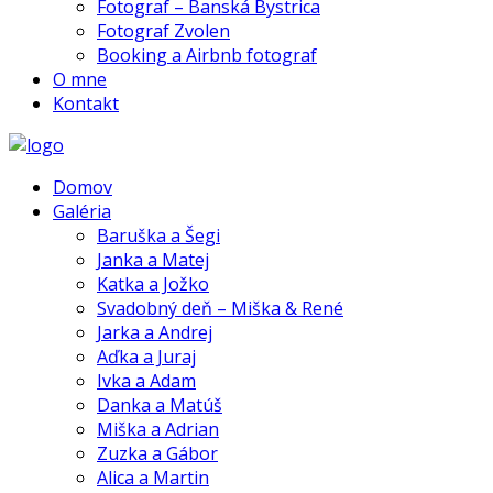
Fotograf – Banská Bystrica
Fotograf Zvolen
Booking a Airbnb fotograf
O mne
Kontakt
Domov
Galéria
Baruška a Šegi
Janka a Matej
Katka a Jožko
Svadobný deň – Miška & René
Jarka a Andrej
Aďka a Juraj
Ivka a Adam
Danka a Matúš
Miška a Adrian
Zuzka a Gábor
Alica a Martin