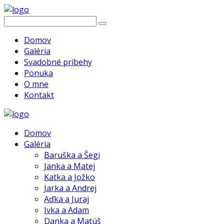
Domov
Galéria
Svadobné príbehy
Ponuka
O mne
Kontakt
Domov
Galéria
Baruška a Šegi
Janka a Matej
Katka a Jožko
Jarka a Andrej
Aďka a Juraj
Ivka a Adam
Danka a Matúš