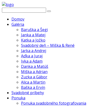
Domov
Galéria
Baruška a Šegi
Janka a Matej
Katka a Jožko
Svadobný deň – Miška & René
Jarka a Andrej
Aďka a Juraj
Ivka a Adam
Danka a Matúš
Miška a Adrian
Zuzka a Gábor
Alica a Martin
Baška a Ervín
Svadobné príbehy
Ponuka
Ponuka svadobného fotografovania