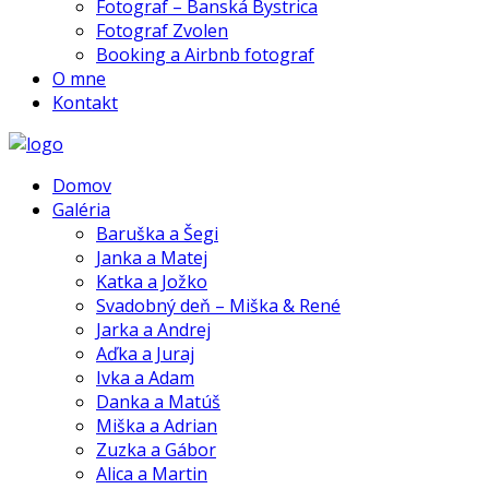
Fotograf – Banská Bystrica
Fotograf Zvolen
Booking a Airbnb fotograf
O mne
Kontakt
Domov
Galéria
Baruška a Šegi
Janka a Matej
Katka a Jožko
Svadobný deň – Miška & René
Jarka a Andrej
Aďka a Juraj
Ivka a Adam
Danka a Matúš
Miška a Adrian
Zuzka a Gábor
Alica a Martin