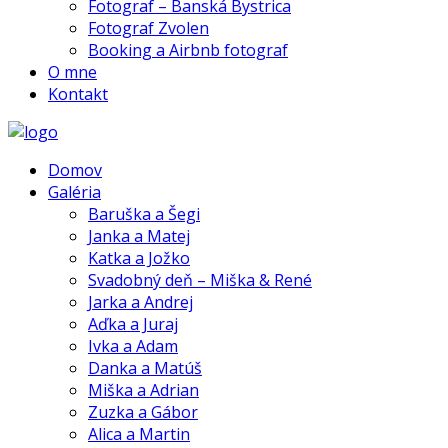
Fotograf – Banská Bystrica
Fotograf Zvolen
Booking a Airbnb fotograf
O mne
Kontakt
Domov
Galéria
Baruška a Šegi
Janka a Matej
Katka a Jožko
Svadobný deň – Miška & René
Jarka a Andrej
Aďka a Juraj
Ivka a Adam
Danka a Matúš
Miška a Adrian
Zuzka a Gábor
Alica a Martin