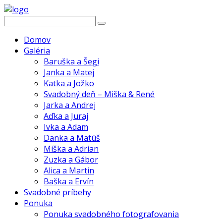
Domov
Galéria
Baruška a Šegi
Janka a Matej
Katka a Jožko
Svadobný deň – Miška & René
Jarka a Andrej
Aďka a Juraj
Ivka a Adam
Danka a Matúš
Miška a Adrian
Zuzka a Gábor
Alica a Martin
Baška a Ervín
Svadobné príbehy
Ponuka
Ponuka svadobného fotografovania