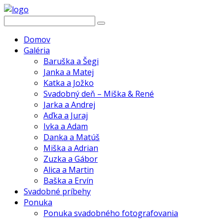
Domov
Galéria
Baruška a Šegi
Janka a Matej
Katka a Jožko
Svadobný deň – Miška & René
Jarka a Andrej
Aďka a Juraj
Ivka a Adam
Danka a Matúš
Miška a Adrian
Zuzka a Gábor
Alica a Martin
Baška a Ervín
Svadobné príbehy
Ponuka
Ponuka svadobného fotografovania