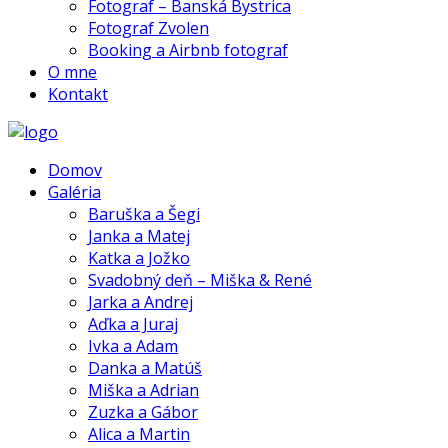
Fotograf – Banská Bystrica
Fotograf Zvolen
Booking a Airbnb fotograf
O mne
Kontakt
Domov
Galéria
Baruška a Šegi
Janka a Matej
Katka a Jožko
Svadobný deň – Miška & René
Jarka a Andrej
Aďka a Juraj
Ivka a Adam
Danka a Matúš
Miška a Adrian
Zuzka a Gábor
Alica a Martin