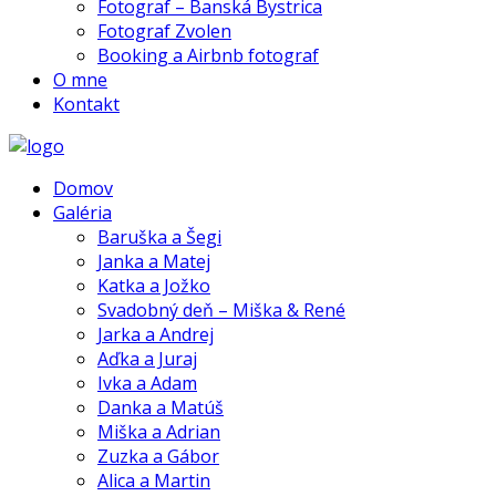
Fotograf – Banská Bystrica
Fotograf Zvolen
Booking a Airbnb fotograf
O mne
Kontakt
Domov
Galéria
Baruška a Šegi
Janka a Matej
Katka a Jožko
Svadobný deň – Miška & René
Jarka a Andrej
Aďka a Juraj
Ivka a Adam
Danka a Matúš
Miška a Adrian
Zuzka a Gábor
Alica a Martin