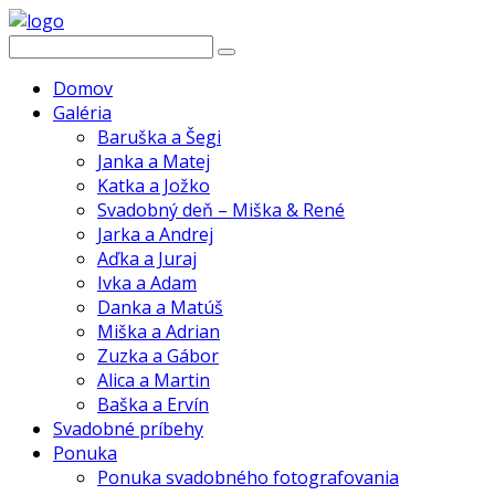
Domov
Galéria
Baruška a Šegi
Janka a Matej
Katka a Jožko
Svadobný deň – Miška & René
Jarka a Andrej
Aďka a Juraj
Ivka a Adam
Danka a Matúš
Miška a Adrian
Zuzka a Gábor
Alica a Martin
Baška a Ervín
Svadobné príbehy
Ponuka
Ponuka svadobného fotografovania