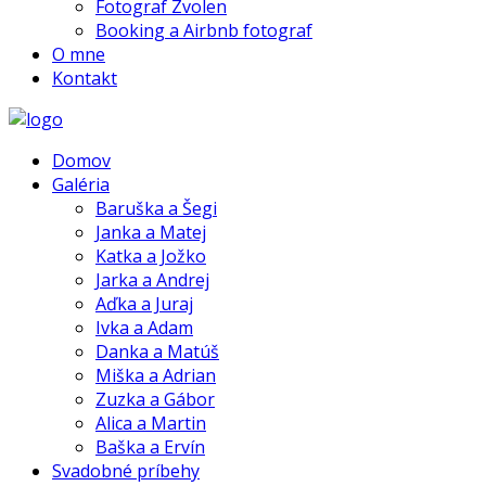
Fotograf Zvolen
Booking a Airbnb fotograf
O mne
Kontakt
Domov
Galéria
Baruška a Šegi
Janka a Matej
Katka a Jožko
Jarka a Andrej
Aďka a Juraj
Ivka a Adam
Danka a Matúš
Miška a Adrian
Zuzka a Gábor
Alica a Martin
Baška a Ervín
Svadobné príbehy