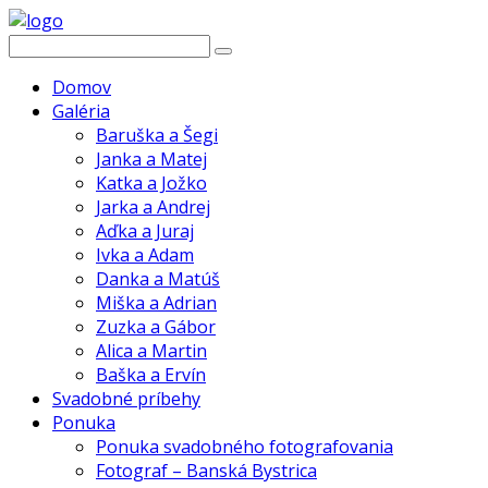
Domov
Galéria
Baruška a Šegi
Janka a Matej
Katka a Jožko
Jarka a Andrej
Aďka a Juraj
Ivka a Adam
Danka a Matúš
Miška a Adrian
Zuzka a Gábor
Alica a Martin
Baška a Ervín
Svadobné príbehy
Ponuka
Ponuka svadobného fotografovania
Fotograf – Banská Bystrica