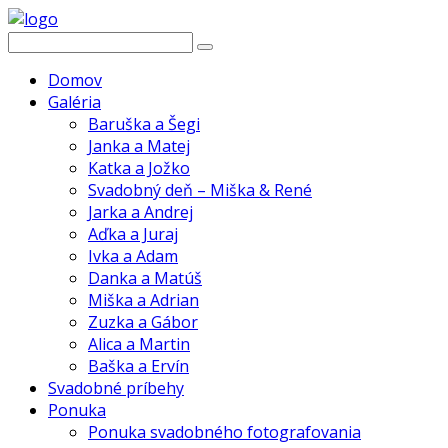
Domov
Galéria
Baruška a Šegi
Janka a Matej
Katka a Jožko
Svadobný deň – Miška & René
Jarka a Andrej
Aďka a Juraj
Ivka a Adam
Danka a Matúš
Miška a Adrian
Zuzka a Gábor
Alica a Martin
Baška a Ervín
Svadobné príbehy
Ponuka
Ponuka svadobného fotografovania