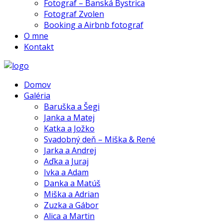
Fotograf – Banská Bystrica
Fotograf Zvolen
Booking a Airbnb fotograf
O mne
Kontakt
Domov
Galéria
Baruška a Šegi
Janka a Matej
Katka a Jožko
Svadobný deň – Miška & René
Jarka a Andrej
Aďka a Juraj
Ivka a Adam
Danka a Matúš
Miška a Adrian
Zuzka a Gábor
Alica a Martin