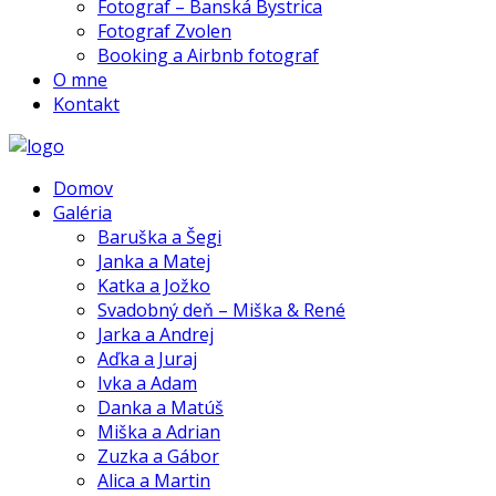
Fotograf – Banská Bystrica
Fotograf Zvolen
Booking a Airbnb fotograf
O mne
Kontakt
Domov
Galéria
Baruška a Šegi
Janka a Matej
Katka a Jožko
Svadobný deň – Miška & René
Jarka a Andrej
Aďka a Juraj
Ivka a Adam
Danka a Matúš
Miška a Adrian
Zuzka a Gábor
Alica a Martin