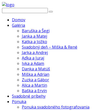
Domov
Galéria
Baruška a Šegi
Janka a Matej
Katka a Jožko
Svadobný deň – Miška & René
Jarka a Andrej
Aďka a Juraj
Ivka a Adam
Danka a Matúš
Miška a Adrian
Zuzka a Gábor
Alica a Martin
Baška a Ervín
Svadobné príbehy
Ponuka
Ponuka svadobného fotografovania