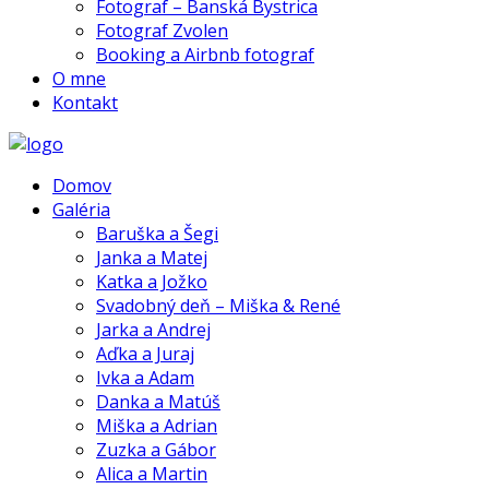
Fotograf – Banská Bystrica
Fotograf Zvolen
Booking a Airbnb fotograf
O mne
Kontakt
Domov
Galéria
Baruška a Šegi
Janka a Matej
Katka a Jožko
Svadobný deň – Miška & René
Jarka a Andrej
Aďka a Juraj
Ivka a Adam
Danka a Matúš
Miška a Adrian
Zuzka a Gábor
Alica a Martin