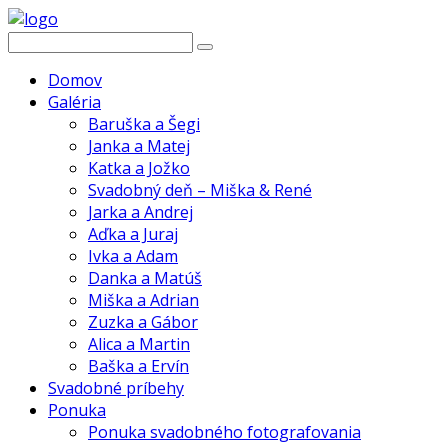
Domov
Galéria
Baruška a Šegi
Janka a Matej
Katka a Jožko
Svadobný deň – Miška & René
Jarka a Andrej
Aďka a Juraj
Ivka a Adam
Danka a Matúš
Miška a Adrian
Zuzka a Gábor
Alica a Martin
Baška a Ervín
Svadobné príbehy
Ponuka
Ponuka svadobného fotografovania