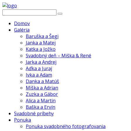
Domov
Galéria
Baruška a Šegi
Janka a Matej
Katka a Jožko
Svadobný deň – Miška & René
Jarka a Andrej
Aďka a Juraj
Ivka a Adam
Danka a Matúš
Miška a Adrian
Zuzka a Gábor
Alica a Martin
Baška a Ervín
Svadobné príbehy
Ponuka
Ponuka svadobného fotografovania