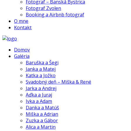
Fotograf – Banská Bystrica
Fotograf Zvolen
Booking a Airbnb fotograf
O mne
Kontakt
Domov
Galéria
Baruška a Šegi
Janka a Matej
Katka a Jožko
Svadobný deň – Miška & René
Jarka a Andrej
Aďka a Juraj
Ivka a Adam
Danka a Matúš
Miška a Adrian
Zuzka a Gábor
Alica a Martin