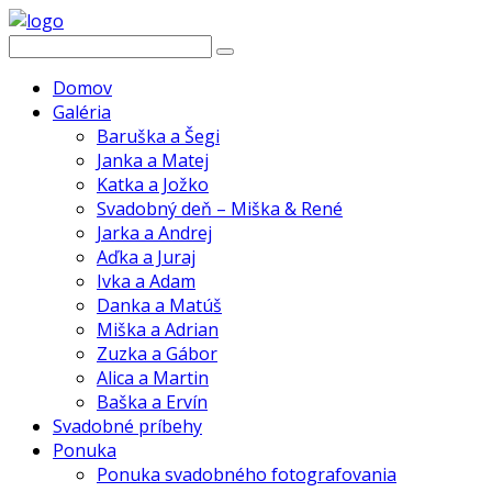
Domov
Galéria
Baruška a Šegi
Janka a Matej
Katka a Jožko
Svadobný deň – Miška & René
Jarka a Andrej
Aďka a Juraj
Ivka a Adam
Danka a Matúš
Miška a Adrian
Zuzka a Gábor
Alica a Martin
Baška a Ervín
Svadobné príbehy
Ponuka
Ponuka svadobného fotografovania