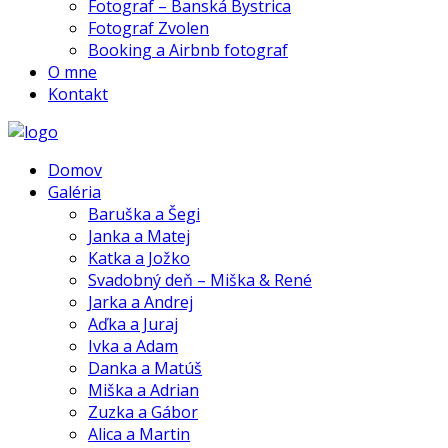
Fotograf – Banská Bystrica
Fotograf Zvolen
Booking a Airbnb fotograf
O mne
Kontakt
Domov
Galéria
Baruška a Šegi
Janka a Matej
Katka a Jožko
Svadobný deň – Miška & René
Jarka a Andrej
Aďka a Juraj
Ivka a Adam
Danka a Matúš
Miška a Adrian
Zuzka a Gábor
Alica a Martin