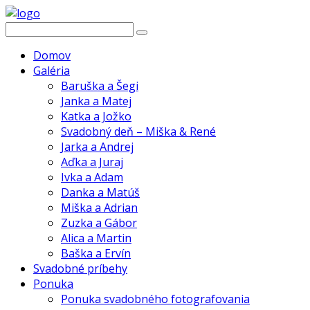
Domov
Galéria
Baruška a Šegi
Janka a Matej
Katka a Jožko
Svadobný deň – Miška & René
Jarka a Andrej
Aďka a Juraj
Ivka a Adam
Danka a Matúš
Miška a Adrian
Zuzka a Gábor
Alica a Martin
Baška a Ervín
Svadobné príbehy
Ponuka
Ponuka svadobného fotografovania