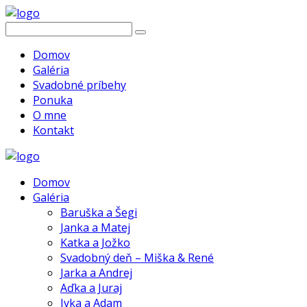
Domov
Galéria
Svadobné príbehy
Ponuka
O mne
Kontakt
Domov
Galéria
Baruška a Šegi
Janka a Matej
Katka a Jožko
Svadobný deň – Miška & René
Jarka a Andrej
Aďka a Juraj
Ivka a Adam