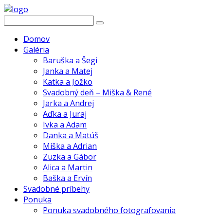
Domov
Galéria
Baruška a Šegi
Janka a Matej
Katka a Jožko
Svadobný deň – Miška & René
Jarka a Andrej
Aďka a Juraj
Ivka a Adam
Danka a Matúš
Miška a Adrian
Zuzka a Gábor
Alica a Martin
Baška a Ervín
Svadobné príbehy
Ponuka
Ponuka svadobného fotografovania