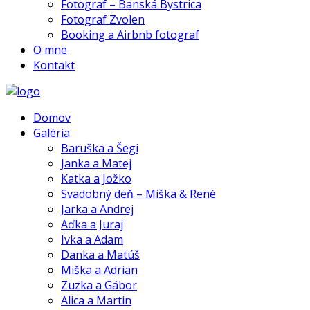
Fotograf – Banská Bystrica
Fotograf Zvolen
Booking a Airbnb fotograf
O mne
Kontakt
Domov
Galéria
Baruška a Šegi
Janka a Matej
Katka a Jožko
Svadobný deň – Miška & René
Jarka a Andrej
Aďka a Juraj
Ivka a Adam
Danka a Matúš
Miška a Adrian
Zuzka a Gábor
Alica a Martin