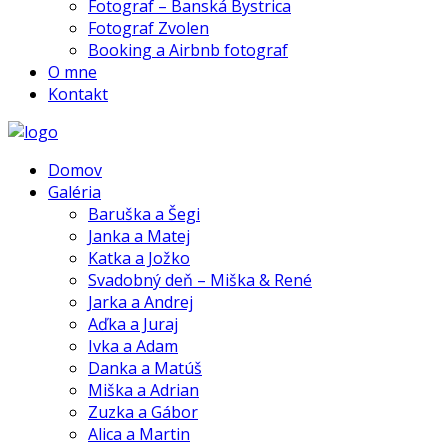
Fotograf – Banská Bystrica
Fotograf Zvolen
Booking a Airbnb fotograf
O mne
Kontakt
Domov
Galéria
Baruška a Šegi
Janka a Matej
Katka a Jožko
Svadobný deň – Miška & René
Jarka a Andrej
Aďka a Juraj
Ivka a Adam
Danka a Matúš
Miška a Adrian
Zuzka a Gábor
Alica a Martin