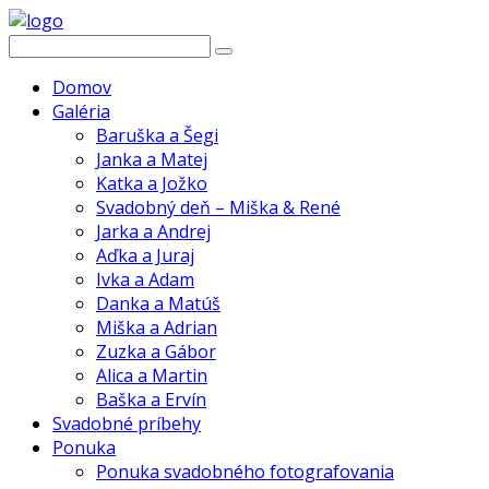
Domov
Galéria
Baruška a Šegi
Janka a Matej
Katka a Jožko
Svadobný deň – Miška & René
Jarka a Andrej
Aďka a Juraj
Ivka a Adam
Danka a Matúš
Miška a Adrian
Zuzka a Gábor
Alica a Martin
Baška a Ervín
Svadobné príbehy
Ponuka
Ponuka svadobného fotografovania