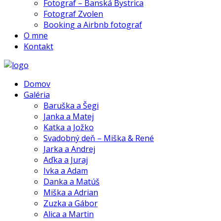
Fotograf – Banská Bystrica
Fotograf Zvolen
Booking a Airbnb fotograf
O mne
Kontakt
Domov
Galéria
Baruška a Šegi
Janka a Matej
Katka a Jožko
Svadobný deň – Miška & René
Jarka a Andrej
Aďka a Juraj
Ivka a Adam
Danka a Matúš
Miška a Adrian
Zuzka a Gábor
Alica a Martin