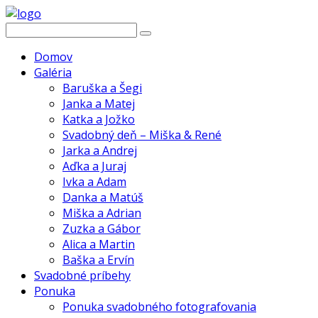
Domov
Galéria
Baruška a Šegi
Janka a Matej
Katka a Jožko
Svadobný deň – Miška & René
Jarka a Andrej
Aďka a Juraj
Ivka a Adam
Danka a Matúš
Miška a Adrian
Zuzka a Gábor
Alica a Martin
Baška a Ervín
Svadobné príbehy
Ponuka
Ponuka svadobného fotografovania