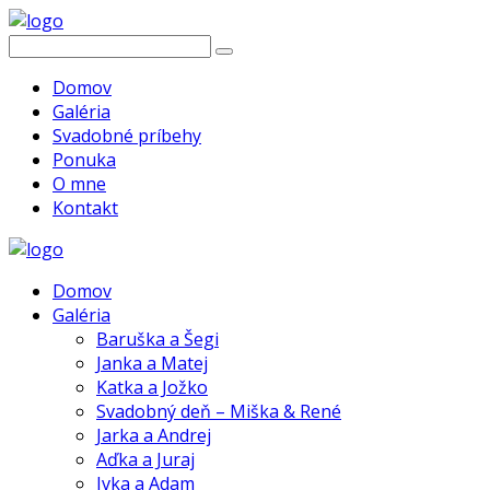
Domov
Galéria
Svadobné príbehy
Ponuka
O mne
Kontakt
Domov
Galéria
Baruška a Šegi
Janka a Matej
Katka a Jožko
Svadobný deň – Miška & René
Jarka a Andrej
Aďka a Juraj
Ivka a Adam