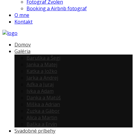
Fotograf Zvolen
Booking a Airbnb fotograf
O mne
Kontakt
Domov
Galéria
Baruška a Šegi
Janka a Matej
Katka a Jožko
Jarka a Andrej
Aďka a Juraj
Ivka a Adam
Danka a Matúš
Miška a Adrian
Zuzka a Gábor
Alica a Martin
Baška a Ervín
Svadobné príbehy