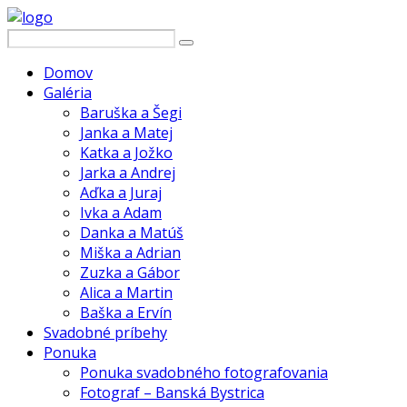
Domov
Galéria
Baruška a Šegi
Janka a Matej
Katka a Jožko
Jarka a Andrej
Aďka a Juraj
Ivka a Adam
Danka a Matúš
Miška a Adrian
Zuzka a Gábor
Alica a Martin
Baška a Ervín
Svadobné príbehy
Ponuka
Ponuka svadobného fotografovania
Fotograf – Banská Bystrica