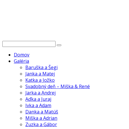
Domov
Galéria
Baruška a Šegi
Janka a Matej
Katka a Jožko
Svadobný deň – Miška & René
Jarka a Andrej
Aďka a Juraj
Ivka a Adam
Danka a Matúš
Miška a Adrian
Zuzka a Gábor