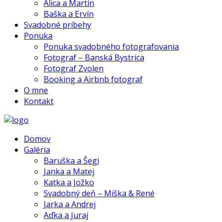
Alica a Martin
Baška a Ervín
Svadobné príbehy
Ponuka
Ponuka svadobného fotografovania
Fotograf – Banská Bystrica
Fotograf Zvolen
Booking a Airbnb fotograf
O mne
Kontakt
Domov
Galéria
Baruška a Šegi
Janka a Matej
Katka a Jožko
Svadobný deň – Miška & René
Jarka a Andrej
Aďka a Juraj