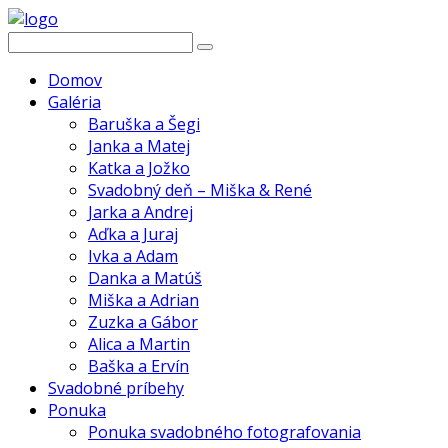
Domov
Galéria
Baruška a Šegi
Janka a Matej
Katka a Jožko
Svadobný deň – Miška & René
Jarka a Andrej
Aďka a Juraj
Ivka a Adam
Danka a Matúš
Miška a Adrian
Zuzka a Gábor
Alica a Martin
Baška a Ervín
Svadobné príbehy
Ponuka
Ponuka svadobného fotografovania