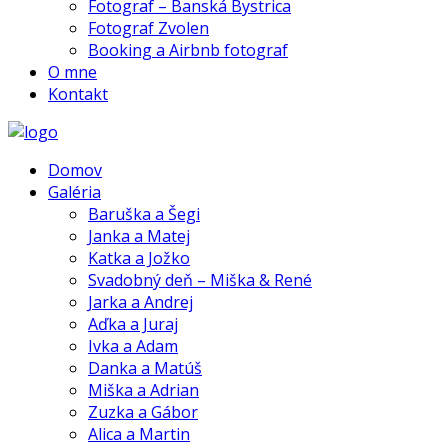
Fotograf – Banská Bystrica
Fotograf Zvolen
Booking a Airbnb fotograf
O mne
Kontakt
Domov
Galéria
Baruška a Šegi
Janka a Matej
Katka a Jožko
Svadobný deň – Miška & René
Jarka a Andrej
Aďka a Juraj
Ivka a Adam
Danka a Matúš
Miška a Adrian
Zuzka a Gábor
Alica a Martin