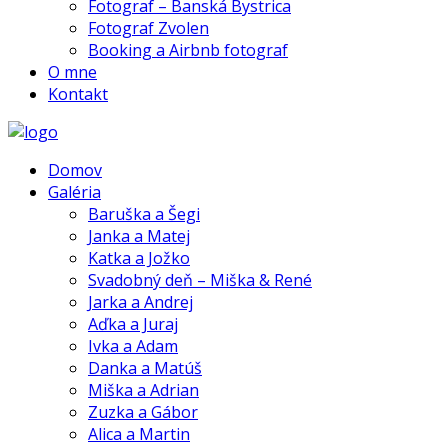
Fotograf – Banská Bystrica
Fotograf Zvolen
Booking a Airbnb fotograf
O mne
Kontakt
Domov
Galéria
Baruška a Šegi
Janka a Matej
Katka a Jožko
Svadobný deň – Miška & René
Jarka a Andrej
Aďka a Juraj
Ivka a Adam
Danka a Matúš
Miška a Adrian
Zuzka a Gábor
Alica a Martin