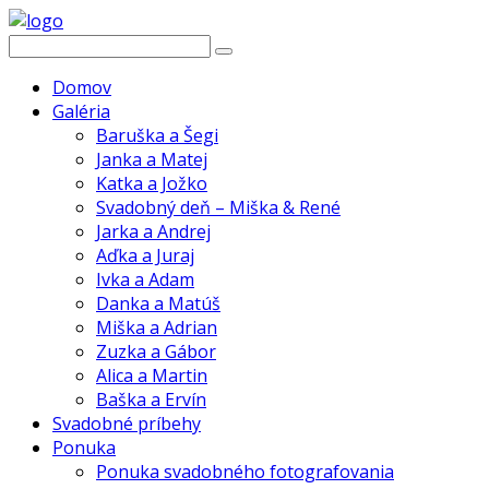
Domov
Galéria
Baruška a Šegi
Janka a Matej
Katka a Jožko
Svadobný deň – Miška & René
Jarka a Andrej
Aďka a Juraj
Ivka a Adam
Danka a Matúš
Miška a Adrian
Zuzka a Gábor
Alica a Martin
Baška a Ervín
Svadobné príbehy
Ponuka
Ponuka svadobného fotografovania