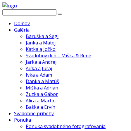
Domov
Galéria
Baruška a Šegi
Janka a Matej
Katka a Jožko
Svadobný deň – Miška & René
Jarka a Andrej
Aďka a Juraj
Ivka a Adam
Danka a Matúš
Miška a Adrian
Zuzka a Gábor
Alica a Martin
Baška a Ervín
Svadobné príbehy
Ponuka
Ponuka svadobného fotografovania