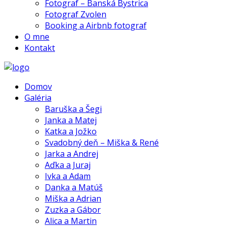
Fotograf – Banská Bystrica
Fotograf Zvolen
Booking a Airbnb fotograf
O mne
Kontakt
Domov
Galéria
Baruška a Šegi
Janka a Matej
Katka a Jožko
Svadobný deň – Miška & René
Jarka a Andrej
Aďka a Juraj
Ivka a Adam
Danka a Matúš
Miška a Adrian
Zuzka a Gábor
Alica a Martin