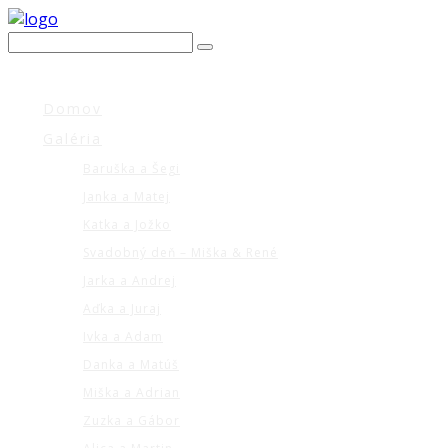
Domov
Galéria
Baruška a Šegi
Janka a Matej
Katka a Jožko
Svadobný deň – Miška & René
Jarka a Andrej
Aďka a Juraj
Ivka a Adam
Danka a Matúš
Miška a Adrian
Zuzka a Gábor