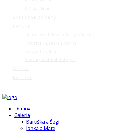
Alica a Martin
Baška a Ervín
Svadobné príbehy
Ponuka
Ponuka svadobného fotografovania
Fotograf – Banská Bystrica
Fotograf Zvolen
Booking a Airbnb fotograf
O mne
Kontakt
Domov
Galéria
Baruška a Šegi
Janka a Matej