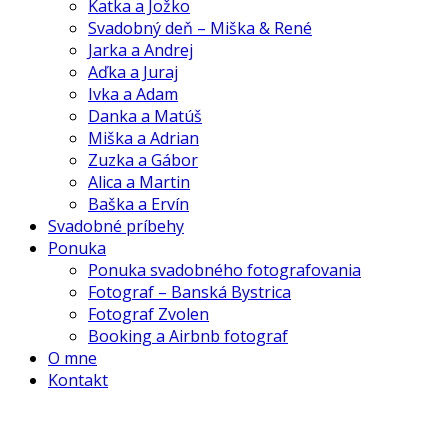
Katka a Jožko
Svadobný deň – Miška & René
Jarka a Andrej
Aďka a Juraj
Ivka a Adam
Danka a Matúš
Miška a Adrian
Zuzka a Gábor
Alica a Martin
Baška a Ervín
Svadobné príbehy
Ponuka
Ponuka svadobného fotografovania
Fotograf – Banská Bystrica
Fotograf Zvolen
Booking a Airbnb fotograf
O mne
Kontakt