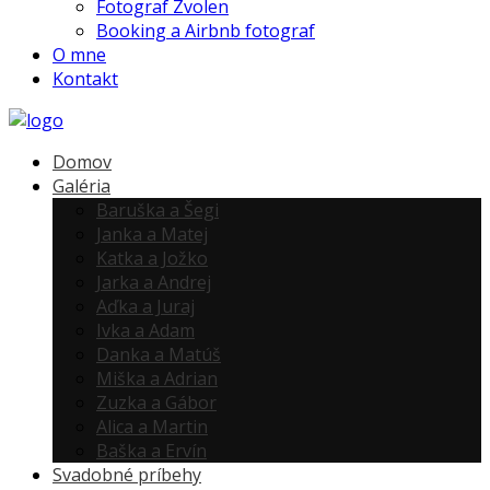
Fotograf Zvolen
Booking a Airbnb fotograf
O mne
Kontakt
Domov
Galéria
Baruška a Šegi
Janka a Matej
Katka a Jožko
Jarka a Andrej
Aďka a Juraj
Ivka a Adam
Danka a Matúš
Miška a Adrian
Zuzka a Gábor
Alica a Martin
Baška a Ervín
Svadobné príbehy