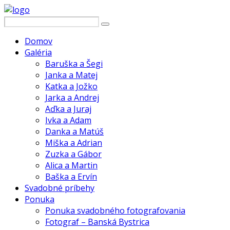
Domov
Galéria
Baruška a Šegi
Janka a Matej
Katka a Jožko
Jarka a Andrej
Aďka a Juraj
Ivka a Adam
Danka a Matúš
Miška a Adrian
Zuzka a Gábor
Alica a Martin
Baška a Ervín
Svadobné príbehy
Ponuka
Ponuka svadobného fotografovania
Fotograf – Banská Bystrica