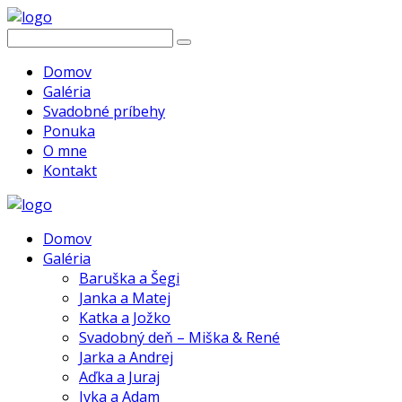
Domov
Galéria
Svadobné príbehy
Ponuka
O mne
Kontakt
Domov
Galéria
Baruška a Šegi
Janka a Matej
Katka a Jožko
Svadobný deň – Miška & René
Jarka a Andrej
Aďka a Juraj
Ivka a Adam