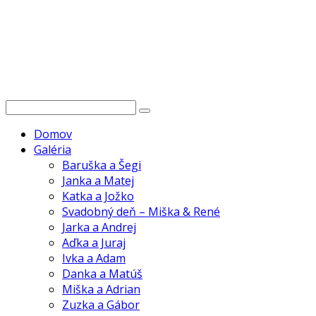
Domov
Galéria
Baruška a Šegi
Janka a Matej
Katka a Jožko
Svadobný deň – Miška & René
Jarka a Andrej
Aďka a Juraj
Ivka a Adam
Danka a Matúš
Miška a Adrian
Zuzka a Gábor