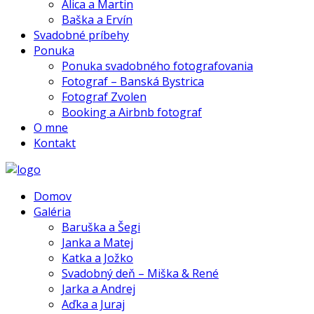
Alica a Martin
Baška a Ervín
Svadobné príbehy
Ponuka
Ponuka svadobného fotografovania
Fotograf – Banská Bystrica
Fotograf Zvolen
Booking a Airbnb fotograf
O mne
Kontakt
Domov
Galéria
Baruška a Šegi
Janka a Matej
Katka a Jožko
Svadobný deň – Miška & René
Jarka a Andrej
Aďka a Juraj