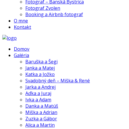
Fotograf – Banská Bystrica
Fotograf Zvolen
Booking a Airbnb fotograf
O mne
Kontakt
Domov
Galéria
Baruška a Šegi
Janka a Matej
Katka a Jožko
Svadobný deň – Miška & René
Jarka a Andrej
Aďka a Juraj
Ivka a Adam
Danka a Matúš
Miška a Adrian
Zuzka a Gábor
Alica a Martin