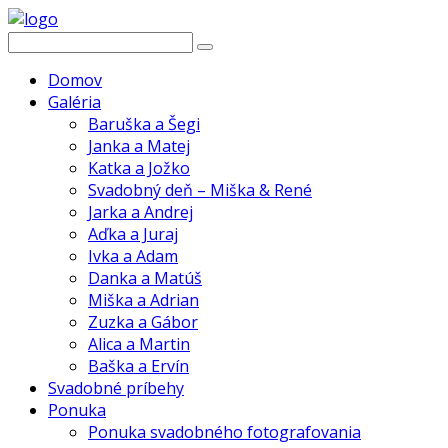
Domov
Galéria
Baruška a Šegi
Janka a Matej
Katka a Jožko
Svadobný deň – Miška & René
Jarka a Andrej
Aďka a Juraj
Ivka a Adam
Danka a Matúš
Miška a Adrian
Zuzka a Gábor
Alica a Martin
Baška a Ervín
Svadobné príbehy
Ponuka
Ponuka svadobného fotografovania