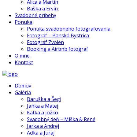
Alica a Martin
Baška a Ervín
Svadobné príbehy
Ponuka
Ponuka svadobného fotografovania
Fotograf – Banská Bystrica
Fotograf Zvolen
Booking a Airbnb fotograf
O mne
Kontakt
Domov
Galéria
Baruška a Šegi
Janka a Matej
Katka a Jožko
Svadobný deň – Miška & René
Jarka a Andrej
Aďka a Juraj