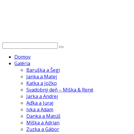
Domov
Galéria
Baruška a Šegi
Janka a Matej
Katka a Jožko
Svadobný deň – Miška & René
Jarka a Andrej
Aďka a Juraj
Ivka a Adam
Danka a Matúš
Miška a Adrian
Zuzka a Gábor