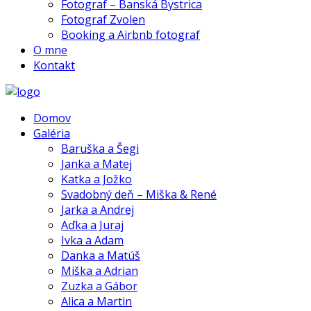
Fotograf – Banská Bystrica
Fotograf Zvolen
Booking a Airbnb fotograf
O mne
Kontakt
Domov
Galéria
Baruška a Šegi
Janka a Matej
Katka a Jožko
Svadobný deň – Miška & René
Jarka a Andrej
Aďka a Juraj
Ivka a Adam
Danka a Matúš
Miška a Adrian
Zuzka a Gábor
Alica a Martin