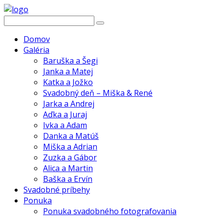
Domov
Galéria
Baruška a Šegi
Janka a Matej
Katka a Jožko
Svadobný deň – Miška & René
Jarka a Andrej
Aďka a Juraj
Ivka a Adam
Danka a Matúš
Miška a Adrian
Zuzka a Gábor
Alica a Martin
Baška a Ervín
Svadobné príbehy
Ponuka
Ponuka svadobného fotografovania