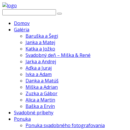
Domov
Galéria
Baruška a Šegi
Janka a Matej
Katka a Jožko
Svadobný deň – Miška & René
Jarka a Andrej
Aďka a Juraj
Ivka a Adam
Danka a Matúš
Miška a Adrian
Zuzka a Gábor
Alica a Martin
Baška a Ervín
Svadobné príbehy
Ponuka
Ponuka svadobného fotografovania