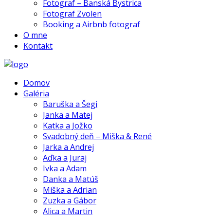
Fotograf – Banská Bystrica
Fotograf Zvolen
Booking a Airbnb fotograf
O mne
Kontakt
Domov
Galéria
Baruška a Šegi
Janka a Matej
Katka a Jožko
Svadobný deň – Miška & René
Jarka a Andrej
Aďka a Juraj
Ivka a Adam
Danka a Matúš
Miška a Adrian
Zuzka a Gábor
Alica a Martin