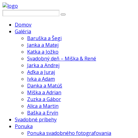
Domov
Galéria
Baruška a Šegi
Janka a Matej
Katka a Jožko
Svadobný deň – Miška & René
Jarka a Andrej
Aďka a Juraj
Ivka a Adam
Danka a Matúš
Miška a Adrian
Zuzka a Gábor
Alica a Martin
Baška a Ervín
Svadobné príbehy
Ponuka
Ponuka svadobného fotografovania