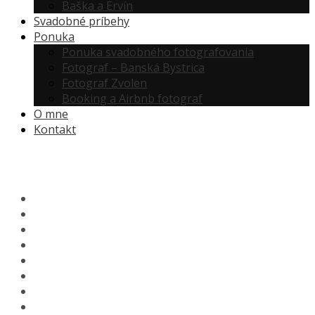
Baška a Ervín
Svadobné príbehy
Ponuka
Ponuka svadobného fotografovania
Fotograf – Banská Bystrica
Fotograf Zvolen
Booking a Airbnb fotograf
O mne
Kontakt