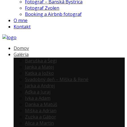
Fotograf – Banská Bystrica
Fotograf Zvolen
Booking a Airbnb fotograf
O mne
Kontakt
Domov
Galéria
Baruška a Šegi
Janka a Matej
Katka a Jožko
Svadobný deň – Miška & René
Jarka a Andrej
Aďka a Juraj
Ivka a Adam
Danka a Matúš
Miška a Adrian
Zuzka a Gábor
Alica a Martin