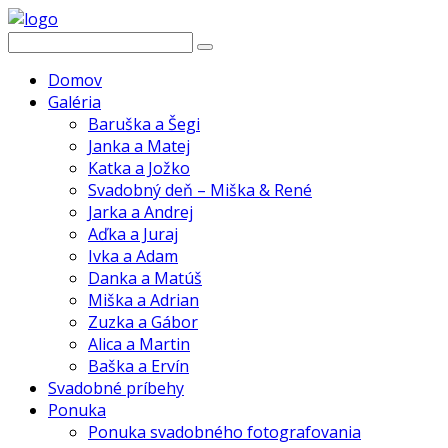
Domov
Galéria
Baruška a Šegi
Janka a Matej
Katka a Jožko
Svadobný deň – Miška & René
Jarka a Andrej
Aďka a Juraj
Ivka a Adam
Danka a Matúš
Miška a Adrian
Zuzka a Gábor
Alica a Martin
Baška a Ervín
Svadobné príbehy
Ponuka
Ponuka svadobného fotografovania