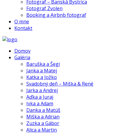
Fotograf – Banská Bystrica
Fotograf Zvolen
Booking a Airbnb fotograf
O mne
Kontakt
Domov
Galéria
Baruška a Šegi
Janka a Matej
Katka a Jožko
Svadobný deň – Miška & René
Jarka a Andrej
Aďka a Juraj
Ivka a Adam
Danka a Matúš
Miška a Adrian
Zuzka a Gábor
Alica a Martin