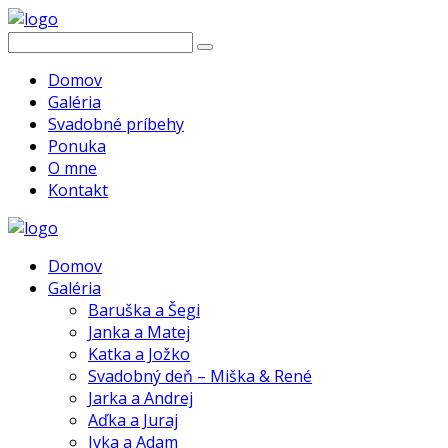
Domov
Galéria
Svadobné príbehy
Ponuka
O mne
Kontakt
Domov
Galéria
Baruška a Šegi
Janka a Matej
Katka a Jožko
Svadobný deň – Miška & René
Jarka a Andrej
Aďka a Juraj
Ivka a Adam