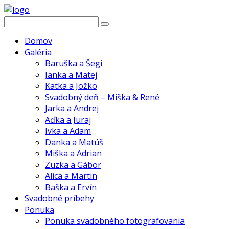
Domov
Galéria
Baruška a Šegi
Janka a Matej
Katka a Jožko
Svadobný deň – Miška & René
Jarka a Andrej
Aďka a Juraj
Ivka a Adam
Danka a Matúš
Miška a Adrian
Zuzka a Gábor
Alica a Martin
Baška a Ervín
Svadobné príbehy
Ponuka
Ponuka svadobného fotografovania