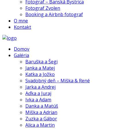
Fotograf – Banská Bystrica
Fotograf Zvolen
Booking a Airbnb fotograf
O mne
Kontakt
Domov
Galéria
Baruška a Šegi
Janka a Matej
Katka a Jožko
Svadobný deň – Miška & René
Jarka a Andrej
Aďka a Juraj
Ivka a Adam
Danka a Matúš
Miška a Adrian
Zuzka a Gábor
Alica a Martin