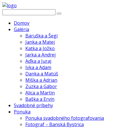
Domov
Galéria
Baruška a Šegi
Janka a Matej
Katka a Jožko
Jarka a Andrej
Aďka a Juraj
Ivka a Adam
Danka a Matúš
Miška a Adrian
Zuzka a Gábor
Alica a Martin
Baška a Ervín
Svadobné príbehy
Ponuka
Ponuka svadobného fotografovania
Fotograf – Banská Bystrica