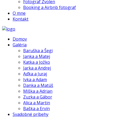
Fotograf Zvolen
Booking a Airbnb fotograf
O mne
Kontakt
Domov
Galéria
Baruška a Šegi
Janka a Matej
Katka a Jožko
Jarka a Andrej
Aďka a Juraj
Ivka a Adam
Danka a Matúš
Miška a Adrian
Zuzka a Gábor
Alica a Martin
Baška a Ervín
Svadobné príbehy