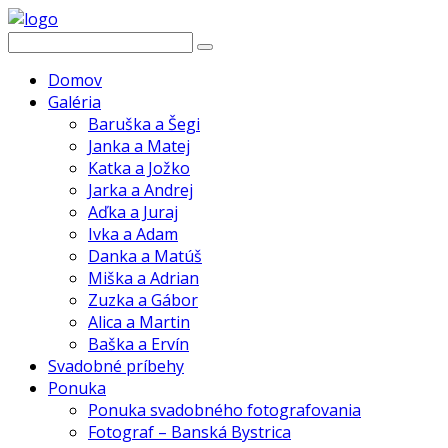
Domov
Galéria
Baruška a Šegi
Janka a Matej
Katka a Jožko
Jarka a Andrej
Aďka a Juraj
Ivka a Adam
Danka a Matúš
Miška a Adrian
Zuzka a Gábor
Alica a Martin
Baška a Ervín
Svadobné príbehy
Ponuka
Ponuka svadobného fotografovania
Fotograf – Banská Bystrica