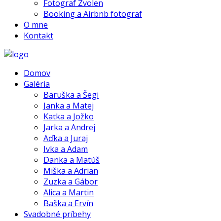
Fotograf Zvolen
Booking a Airbnb fotograf
O mne
Kontakt
Domov
Galéria
Baruška a Šegi
Janka a Matej
Katka a Jožko
Jarka a Andrej
Aďka a Juraj
Ivka a Adam
Danka a Matúš
Miška a Adrian
Zuzka a Gábor
Alica a Martin
Baška a Ervín
Svadobné príbehy