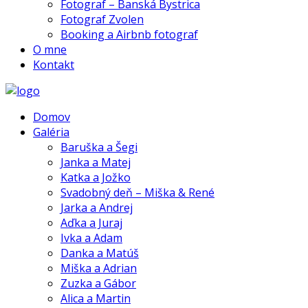
Fotograf – Banská Bystrica
Fotograf Zvolen
Booking a Airbnb fotograf
O mne
Kontakt
Domov
Galéria
Baruška a Šegi
Janka a Matej
Katka a Jožko
Svadobný deň – Miška & René
Jarka a Andrej
Aďka a Juraj
Ivka a Adam
Danka a Matúš
Miška a Adrian
Zuzka a Gábor
Alica a Martin