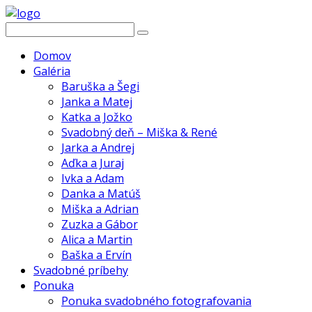
Domov
Galéria
Baruška a Šegi
Janka a Matej
Katka a Jožko
Svadobný deň – Miška & René
Jarka a Andrej
Aďka a Juraj
Ivka a Adam
Danka a Matúš
Miška a Adrian
Zuzka a Gábor
Alica a Martin
Baška a Ervín
Svadobné príbehy
Ponuka
Ponuka svadobného fotografovania