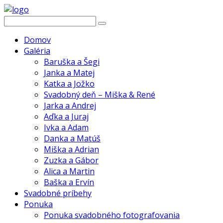
Domov
Galéria
Baruška a Šegi
Janka a Matej
Katka a Jožko
Svadobný deň – Miška & René
Jarka a Andrej
Aďka a Juraj
Ivka a Adam
Danka a Matúš
Miška a Adrian
Zuzka a Gábor
Alica a Martin
Baška a Ervín
Svadobné príbehy
Ponuka
Ponuka svadobného fotografovania