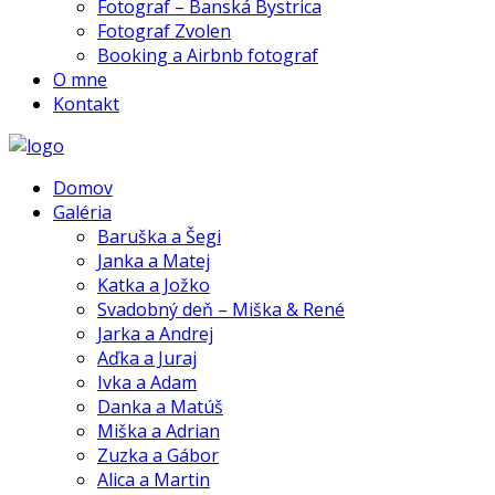
Fotograf – Banská Bystrica
Fotograf Zvolen
Booking a Airbnb fotograf
O mne
Kontakt
Domov
Galéria
Baruška a Šegi
Janka a Matej
Katka a Jožko
Svadobný deň – Miška & René
Jarka a Andrej
Aďka a Juraj
Ivka a Adam
Danka a Matúš
Miška a Adrian
Zuzka a Gábor
Alica a Martin