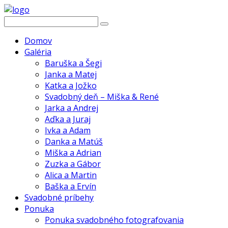
Domov
Galéria
Baruška a Šegi
Janka a Matej
Katka a Jožko
Svadobný deň – Miška & René
Jarka a Andrej
Aďka a Juraj
Ivka a Adam
Danka a Matúš
Miška a Adrian
Zuzka a Gábor
Alica a Martin
Baška a Ervín
Svadobné príbehy
Ponuka
Ponuka svadobného fotografovania