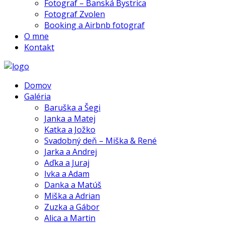
Fotograf – Banská Bystrica
Fotograf Zvolen
Booking a Airbnb fotograf
O mne
Kontakt
Domov
Galéria
Baruška a Šegi
Janka a Matej
Katka a Jožko
Svadobný deň – Miška & René
Jarka a Andrej
Aďka a Juraj
Ivka a Adam
Danka a Matúš
Miška a Adrian
Zuzka a Gábor
Alica a Martin