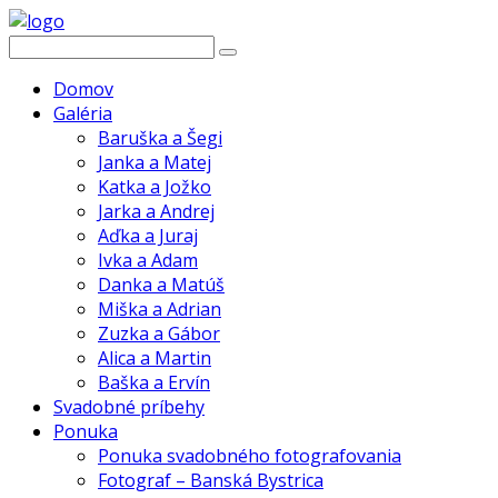
Domov
Galéria
Baruška a Šegi
Janka a Matej
Katka a Jožko
Jarka a Andrej
Aďka a Juraj
Ivka a Adam
Danka a Matúš
Miška a Adrian
Zuzka a Gábor
Alica a Martin
Baška a Ervín
Svadobné príbehy
Ponuka
Ponuka svadobného fotografovania
Fotograf – Banská Bystrica