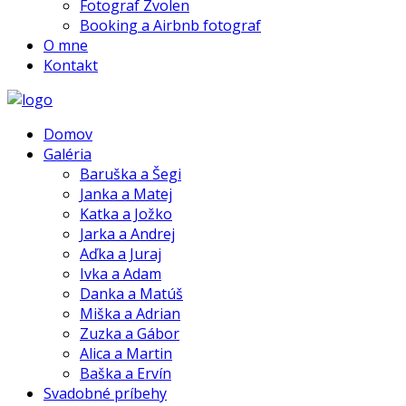
Fotograf Zvolen
Booking a Airbnb fotograf
O mne
Kontakt
Domov
Galéria
Baruška a Šegi
Janka a Matej
Katka a Jožko
Jarka a Andrej
Aďka a Juraj
Ivka a Adam
Danka a Matúš
Miška a Adrian
Zuzka a Gábor
Alica a Martin
Baška a Ervín
Svadobné príbehy