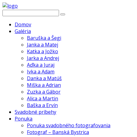
Domov
Galéria
Baruška a Šegi
Janka a Matej
Katka a Jožko
Jarka a Andrej
Aďka a Juraj
Ivka a Adam
Danka a Matúš
Miška a Adrian
Zuzka a Gábor
Alica a Martin
Baška a Ervín
Svadobné príbehy
Ponuka
Ponuka svadobného fotografovania
Fotograf – Banská Bystrica