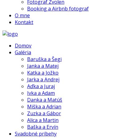
Fotograf Zvolen
Booking a Airbnb fotograf
O mne
Kontakt
Domov
Galéria
Baruška a Šegi
Janka a Matej
Katka a Jožko
Jarka a Andrej
Aďka a Juraj
Ivka a Adam
Danka a Matúš
Miška a Adrian
Zuzka a Gábor
Alica a Martin
Baška a Ervín
Svadobné príbehy