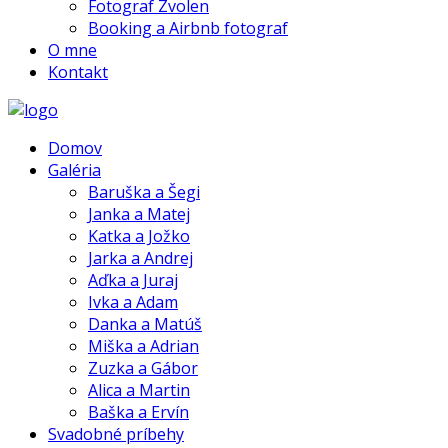
Fotograf Zvolen
Booking a Airbnb fotograf
O mne
Kontakt
Domov
Galéria
Baruška a Šegi
Janka a Matej
Katka a Jožko
Jarka a Andrej
Aďka a Juraj
Ivka a Adam
Danka a Matúš
Miška a Adrian
Zuzka a Gábor
Alica a Martin
Baška a Ervín
Svadobné príbehy