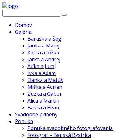
Domov
Galéria
Baruška a Šegi
Janka a Matej
Katka a Jožko
Jarka a Andrej
Aďka a Juraj
Ivka a Adam
Danka a Matúš
Miška a Adrian
Zuzka a Gábor
Alica a Martin
Baška a Ervín
Svadobné príbehy
Ponuka
Ponuka svadobného fotografovania
Fotograf – Banská Bystrica