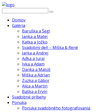
Domov
Galéria
Baruška a Šegi
Janka a Matej
Katka a Jožko
Svadobný deň – Miška & René
Jarka a Andrej
Aďka a Juraj
Ivka a Adam
Danka a Matúš
Miška a Adrian
Zuzka a Gábor
Alica a Martin
Baška a Ervín
Svadobné príbehy
Ponuka
Ponuka svadobného fotografovania