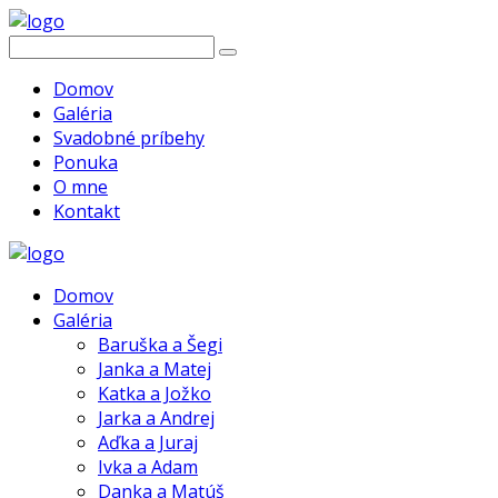
Domov
Galéria
Svadobné príbehy
Ponuka
O mne
Kontakt
Domov
Galéria
Baruška a Šegi
Janka a Matej
Katka a Jožko
Jarka a Andrej
Aďka a Juraj
Ivka a Adam
Danka a Matúš